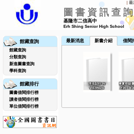
|
最
圖 書 資 訊 查 詢
基隆市二信高中
Erh Shing Senior High School
館藏查詢
館藏查詢
分類查詢
新進圖書查詢
學科查詢
館藏排行
浮生記行 IN
事實即顛覆
VISHNU’S
之的十年
DREAM
圖書借閱排行榜
作 Fact
Subver
讀者借閱排行榜
Political
From A 
單位借閱排行榜
Without 
從憂鬱中逃跑 : 開
為什麼事情